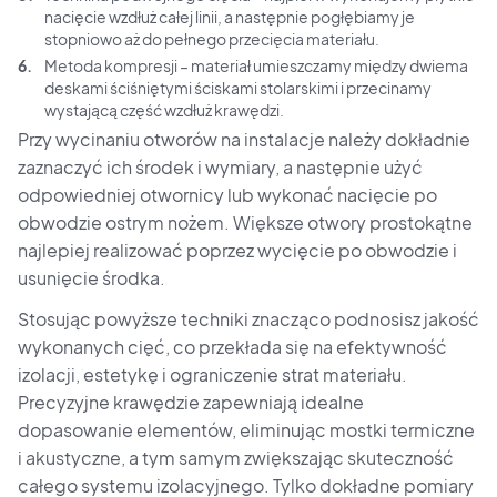
nacięcie wzdłuż całej linii, a następnie pogłębiamy je
stopniowo aż do pełnego przecięcia materiału.
Metoda kompresji – materiał umieszczamy między dwiema
deskami ściśniętymi ściskami stolarskimi i przecinamy
wystającą część wzdłuż krawędzi.
Przy wycinaniu otworów na instalacje należy dokładnie
zaznaczyć ich środek i wymiary, a następnie użyć
odpowiedniej otwornicy lub wykonać nacięcie po
obwodzie ostrym nożem. Większe otwory prostokątne
najlepiej realizować poprzez wycięcie po obwodzie i
usunięcie środka.
Stosując powyższe techniki znacząco podnosisz jakość
wykonanych cięć, co przekłada się na efektywność
izolacji, estetykę i ograniczenie strat materiału.
Precyzyjne krawędzie zapewniają idealne
dopasowanie elementów, eliminując mostki termiczne
i akustyczne, a tym samym zwiększając skuteczność
całego systemu izolacyjnego. Tylko dokładne pomiary