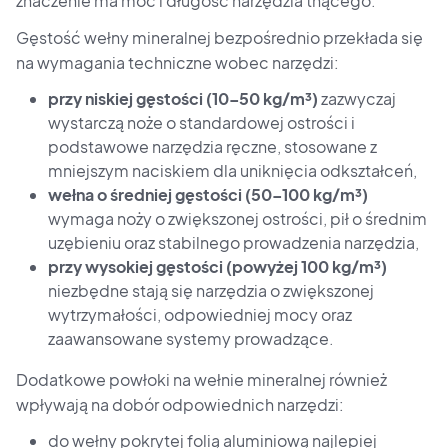
znaczenie ma moc i długość narzędzia tnącego.
Gęstość wełny mineralnej bezpośrednio przekłada się
na wymagania techniczne wobec narzędzi:
przy niskiej gęstości (10–50 kg/m³)
zazwyczaj
wystarczą noże o standardowej ostrości i
podstawowe narzędzia ręczne, stosowane z
mniejszym naciskiem dla uniknięcia odkształceń,
wełna o średniej gęstości (50–100 kg/m³)
wymaga noży o zwiększonej ostrości, pił o średnim
uzębieniu oraz stabilnego prowadzenia narzędzia,
przy wysokiej gęstości (powyżej 100 kg/m³)
niezbędne stają się narzędzia o zwiększonej
wytrzymałości, odpowiedniej mocy oraz
zaawansowane systemy prowadzące.
Dodatkowe powłoki na wełnie mineralnej również
wpływają na dobór odpowiednich narzędzi:
do wełny pokrytej folią aluminiową najlepiej