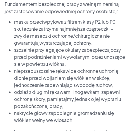
Fundamentem bezpiecznej pracy z wełną mineralną
jest zastosowanie odpowiedniej ochrony osobistej:
maska przeciwpyłowa z filtrem klasy P2 lub P3
skutecznie zatrzyma najmniejsze cząsteczki –
zwykłe maseczki ochronne/chirurgiczne nie
gwarantują wystarczającej ochrony,
szczelnie przylegające okulary zabezpieczą oczy
przed podrażnieniami wywołanymi przez unoszące
się w powietrzu włókna,
nieprzepuszczalne rękawice ochronne uchronią
dłonie przed wbijaniem się włókien w skórę,
jednocześnie zapewniając swobodę ruchów,
odzież z długimi rękawami i nogawkami zapewni
ochronę skóry, pamiętajmy jednak o jej wypraniu
po zakończonej pracy,
nakrycie głowy zapobiegnie gromadzeniu się
włókien wełny we włosach.