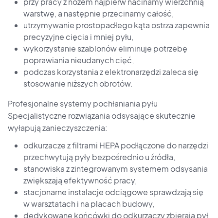
przy pracy z nożem najpierw nacinamy wierzchnią
warstwę, a następnie przecinamy całość,
utrzymywanie prostopadłego kąta ostrza zapewnia
precyzyjne cięcia i mniej pyłu,
wykorzystanie szablonów eliminuje potrzebę
poprawiania nieudanych cięć,
podczas korzystania z elektronarzędzi zaleca się
stosowanie niższych obrotów.
Profesjonalne systemy pochłaniania pyłu
Specjalistyczne rozwiązania odsysające skutecznie
wyłapują zanieczyszczenia:
odkurzacze z filtrami HEPA podłączone do narzędzi
przechwytują pyły bezpośrednio u źródła,
stanowiska z zintegrowanym systemem odsysania
zwiększają efektywność pracy,
stacjonarne instalacje odciągowe sprawdzają się
w warsztatach i na placach budowy,
dedykowane końcówki do odkurzaczy zbierają pył