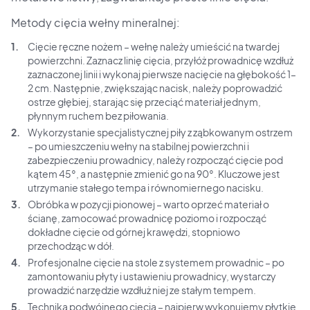
Metody cięcia wełny mineralnej:
Cięcie ręczne nożem – wełnę należy umieścić na twardej
powierzchni. Zaznacz linię cięcia, przyłóż prowadnicę wzdłuż
zaznaczonej linii i wykonaj pierwsze nacięcie na głębokość 1–
2 cm. Następnie, zwiększając nacisk, należy poprowadzić
ostrze głębiej, starając się przeciąć materiał jednym,
płynnym ruchem bez piłowania.
Wykorzystanie specjalistycznej piły z ząbkowanym ostrzem
– po umieszczeniu wełny na stabilnej powierzchni i
zabezpieczeniu prowadnicy, należy rozpocząć cięcie pod
kątem 45°, a następnie zmienić go na 90°. Kluczowe jest
utrzymanie stałego tempa i równomiernego nacisku.
Obróbka w pozycji pionowej – warto oprzeć materiał o
ścianę, zamocować prowadnicę poziomo i rozpocząć
dokładne cięcie od górnej krawędzi, stopniowo
przechodząc w dół.
Profesjonalne cięcie na stole z systemem prowadnic – po
zamontowaniu płyty i ustawieniu prowadnicy, wystarczy
prowadzić narzędzie wzdłuż niej ze stałym tempem.
Technika podwójnego cięcia – najpierw wykonujemy płytkie