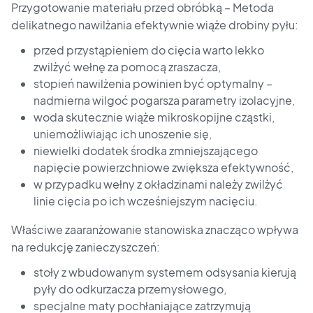
Przygotowanie materiału przed obróbką – Metoda
delikatnego nawilżania efektywnie wiąże drobiny pyłu:
przed przystąpieniem do cięcia warto lekko
zwilżyć wełnę za pomocą zraszacza,
stopień nawilżenia powinien być optymalny –
nadmierna wilgoć pogarsza parametry izolacyjne,
woda skutecznie wiąże mikroskopijne cząstki,
uniemożliwiając ich unoszenie się,
niewielki dodatek środka zmniejszającego
napięcie powierzchniowe zwiększa efektywność,
w przypadku wełny z okładzinami należy zwilżyć
linie cięcia po ich wcześniejszym nacięciu.
Właściwe zaaranżowanie stanowiska znacząco wpływa
na redukcję zanieczyszczeń:
stoły z wbudowanym systemem odsysania kierują
pyły do odkurzacza przemysłowego,
specjalne maty pochłaniające zatrzymują